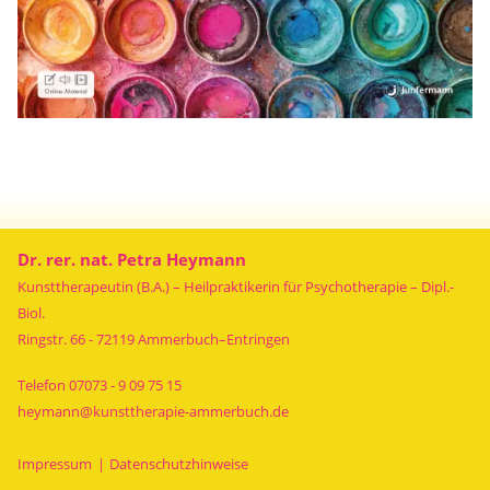
Dr. rer. nat. Petra Heymann
Kunsttherapeutin (B.A.) – Heilpraktikerin für Psychotherapie – Dipl.-
Biol.
Ringstr. 66 - 72119 Ammerbuch–Entringen
Telefon
07073 - 9 09 75 15
heymann@kunsttherapie-ammerbuch.de
Navigation
überspringen
Impressum
Datenschutzhinweise